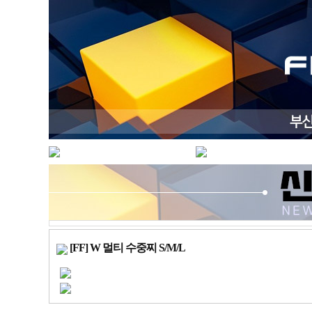
[FF] W 멀티 수중찌 S/M/L