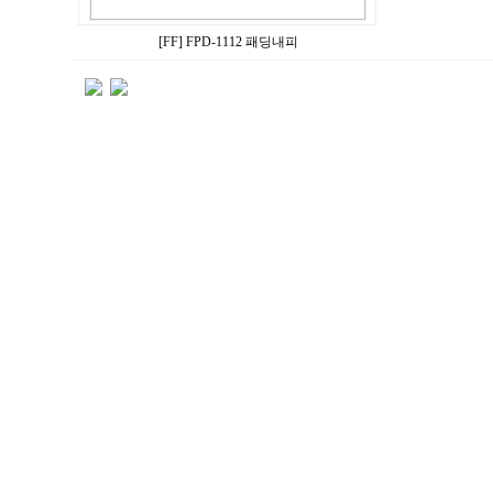
[FF] FPD-1112 패딩내피