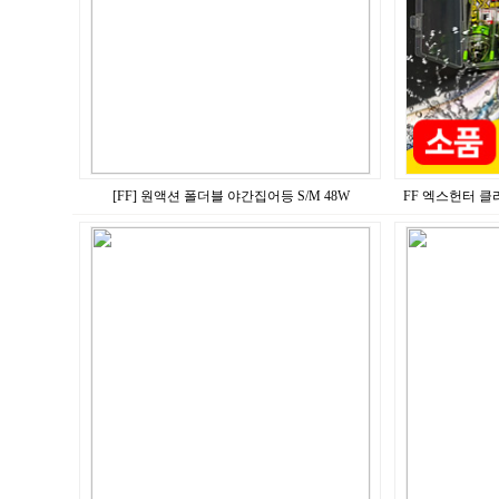
[FF] 원액션 폴더블 야간집어등 S/M 48W
FF 엑스헌터 