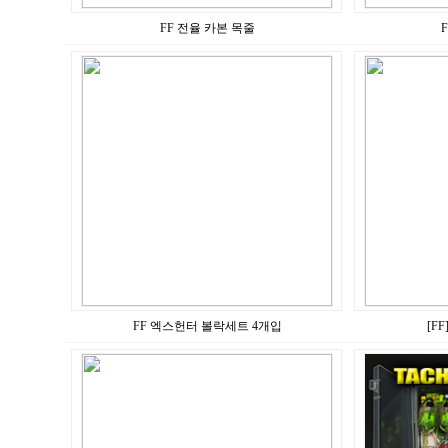
FF 전율 카본 목줄
FF 엑스헌터 볼락세트 4개입
[F