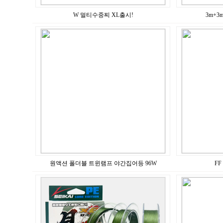
W 멀티수중찌 XL출시!
3m+
원액션 폴더블 트윈램프 야간집어등 96W
F