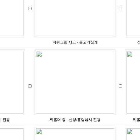
피쉬그립 샤크 - 물고기집게
시 전용
찌홀더 중 - 선상/흘림낚시 전용
찌홀