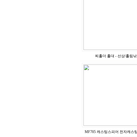
찌홀더 홀대 - 선상/흘림
MF705 캐스팅스피어 전자캐스팅