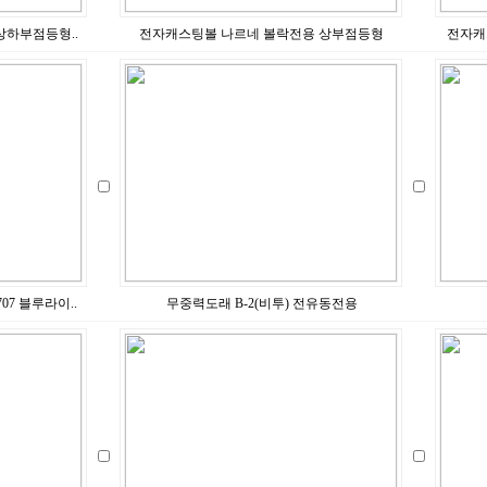
상하부점등형..
전자캐스팅볼 나르네 볼락전용 상부점등형
전자캐스
7 블루라이..
무중력도래 B-2(비투) 전유동전용