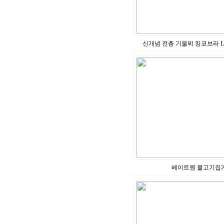
신개념 전층 기울찌 킹코브라 L사이
베이트원 물고기집