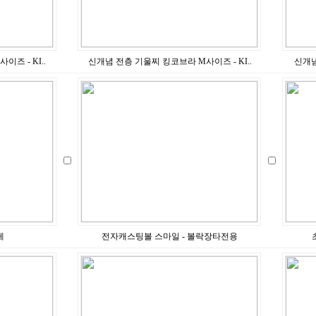
즈 - KI..
신개념 전층 기울찌 킹코브라 M사이즈 - KI..
신개념
게
전자캐스팅볼 스마일 - 볼락장타전용