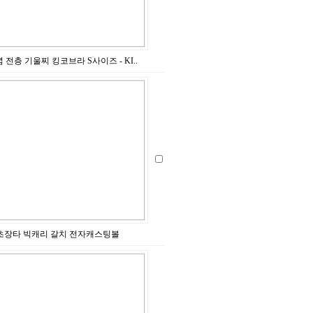
 전층 기울찌 킹코브라 S사이즈 - KI..
초장타 빅캐리 갈치 전자캐스팅볼