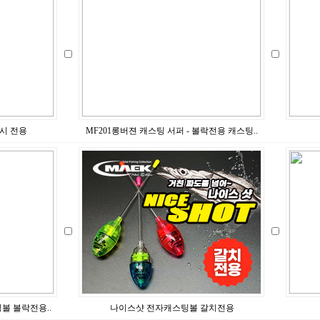
낚시 전용
MF201롱버젼 캐스팅 서퍼 - 볼락전용 캐스팅..
볼 볼락전용..
나이스샷 전자캐스팅볼 갈치전용