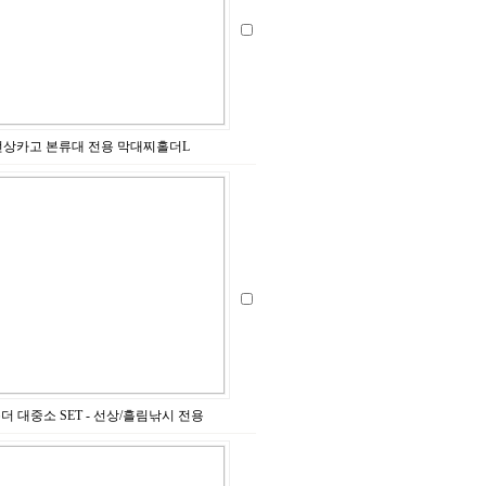
선상카고 본류대 전용 막대찌홀더L
더 대중소 SET - 선상/흘림낚시 전용