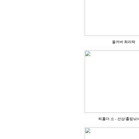
올커버 촤라락
찌홀더 소 - 선상/흘림낚